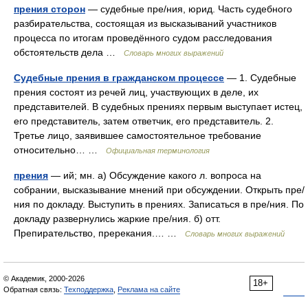
прения сторон
— судебные пре/ния, юрид. Часть судебного
разбирательства, состоящая из высказываний участников
процесса по итогам проведённого судом расследования
обстоятельств дела …
Словарь многих выражений
Судебные прения в гражданском процессе
— 1. Судебные
прения состоят из речей лиц, участвующих в деле, их
представителей. В судебных прениях первым выступает истец,
его представитель, затем ответчик, его представитель. 2.
Третье лицо, заявившее самостоятельное требование
относительно… …
Официальная терминология
прения
— ий; мн. а) Обсуждение какого л. вопроса на
собрании, высказывание мнений при обсуждении. Открыть пре/
ния по докладу. Выступить в прениях. Записаться в пре/ния. По
докладу развернулись жаркие пре/ния. б) отт.
Препирательство, пререкания.… …
Словарь многих выражений
© Академик, 2000-2026
18+
Обратная связь:
Техподдержка
,
Реклама на сайте